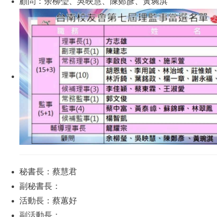
顧問：余柳瑩、吳映慧、陳鄭彥、黃琬淇
秘書長：蔡慧君
副秘書長：
活動長：蔡蕙好
副活動長：