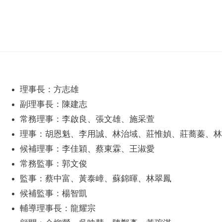
理事長：
方志雄
副理事長：陳建志
常務理事：李啟良、張文雄、施采萱
理事：
胡恩魁、李用誠、林治域、莊惟媜、莊蕎蓁、
林
候補理事：李佳穎、蔡東霖、王淑愛
常務監事：郭文俊
監事：蔡中富、黃泰嶂、蘇錦暉、林翠鳳
候補監事：楊智凱
輔導理事長：龍耀宗