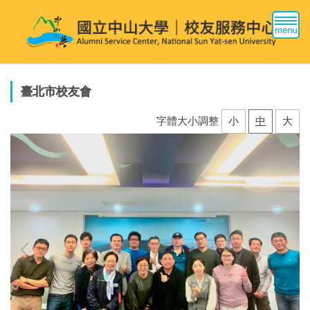
跳
到
主
要
內
容
臺北市校友會
區
字體大小調整
小
中
大