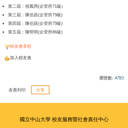
(企管所71級
第二
屆
：祝鳳岡
)
第三
：陳伯昌(企管所79級)
屆
第四
：陳伯昌(企管所79級)
屆
第五屆：陳明明(企管所86級)
校友會章程
加入校友會
瀏覽數:
4783
友善列印
分享
國立中山大學 校友服務暨社會責任中心