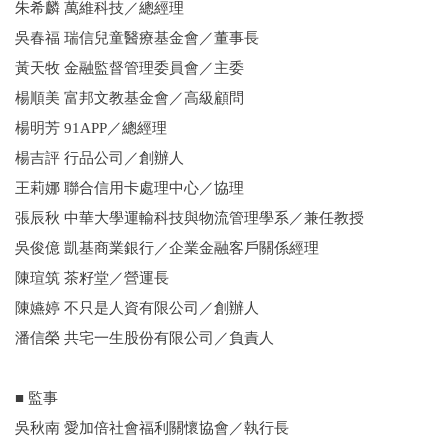
朱希麟 萬維科技／總經理
吳春福 瑞信兒童醫療基金會／董事長
黃天牧 金融監督管理委員會／主委
楊順美 富邦文教基金會／高級顧問
楊明芳 91APP／總經理
楊吉評 行品公司／創辦人
王莉娜 聯合信用卡處理中心／協理
張辰秋 中華大學運輸科技與物流管理學系／兼任教授
吳俊億 凱基商業銀行／企業金融客戶關係經理
陳瑄筑 茶籽堂／營運長
陳嬿婷 不只是人資有限公司／創辦人
潘信榮 共宅一生股份有限公司／負責人
■ 監事
吳秋南 愛加倍社會福利關懷協會／執行長