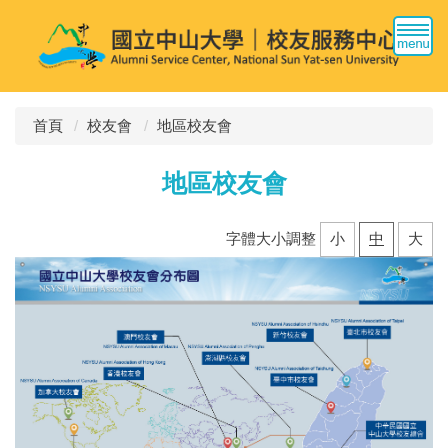
跳
到
主
要
內
容
首頁
校友會
地區校友會
區
地區校友會
字體大小調整
小
中
大