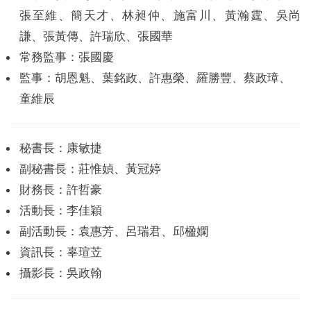
張至維、簡天才、林昶仲、施富川、黃瀚霆、吳尚
謙、張黃傳、許瑞欣、張國華
常務監事：張國慶
監事：胡恩魁、葉銘政、許惠榮、羅勝豐、蔡政璋、
童維辰
秘書長：康敏捷
副秘書長：莊惟媜、黃冠婷
財務長：許哲豪
活動長：李佳穎
副活動長
：袁惠芳、呂瑞君、邱楹嫻
資訊長：辜瑄苙
攝影長
：吳政翰