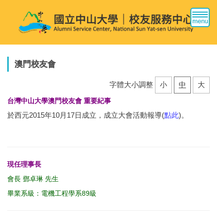
跳
到
主
要
內
容
澳門校友會
區
字體大小調整
小
中
大
台灣中山大學澳門校友會 重要紀事
於西元2015年10月17日成立，成立大會活動報導(
點此
)。
現任理事長
會長 鄧卓琳 先生
畢業系級：電機工程學系89級