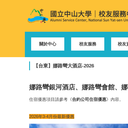
跳
到
主
要
內
容
區
關於中心
校友服務
校友
【台東】娜路彎大酒店-2026
娜路彎銀河酒店、娜路彎會館、娜
住宿優惠項目請參考《
合約公司住宿優惠
》內容。
2026年3-4月份最新優惠