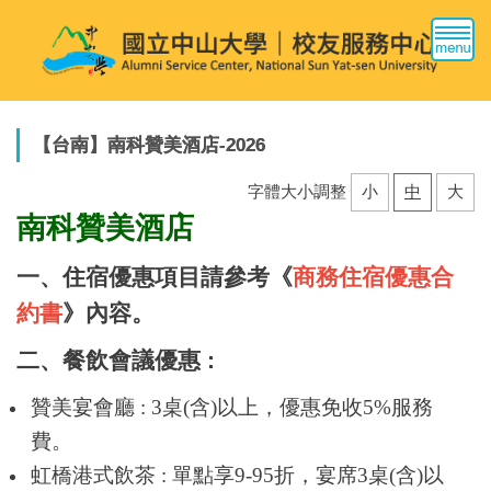
跳
到
主
要
內
容
【台南】南科贊美酒店-2026
區
字體大小調整
小
中
大
南科贊美酒店
一、住宿優惠項目請參考《
商務住宿優惠合
約書
》內容。
二、餐飲會議優惠 :
贊美宴會廳 : 3桌(含)以上，優惠免收5%服務
費。
虹橋港式飲茶 : 單點享9-95折，宴席3桌(含)以