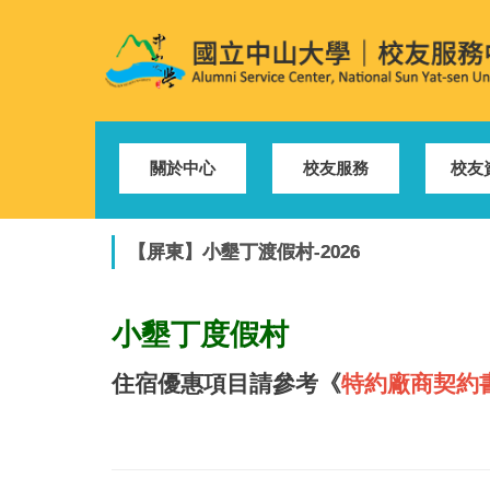
跳
到
主
要
內
容
區
關於中心
校友服務
校友
【屏東】小墾丁渡假村-2026
小墾丁度假村
住宿優惠項目請參考《
特約廠商契約