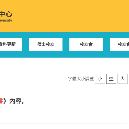
資料更新
傑出校友
校友會
校友
字體大小調整
小
中
大
書
》內容。