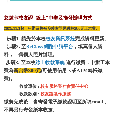
悠遊卡校友證"線上"
申辦及換發
辦理方式
2025.11.1起，申辦及換補發校友證需繳納300元工本費。
步驟1. 請先於本校
校友資訊系統
完成資料更新。
步驟
2. 至
BeClass 網路申請平台
，填寫個人資
料，上傳個人照片辦理。
步驟
3. 至本校
線上收款系統
進行繳費，申辦工本
費為
新台幣300元
(可使用信用卡或ATM轉帳繳
費)。
收款單位 :
校友服務暨社會責任中心
收款款別 :
校友證製作服務
繳費完成後，會寄發電子繳款證明至所填email，
不再另行寄發紙本收據。