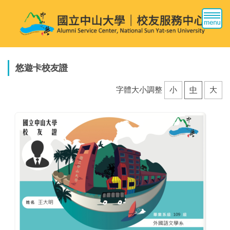
跳
到
主
要
內
容
悠遊卡校友證
區
字體大小調整
小
中
大