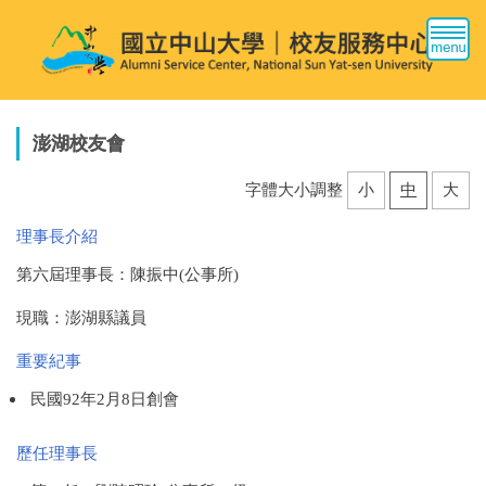
跳
到
主
要
內
容
澎湖校友會
區
字體大小調整
小
中
大
理事長介紹
第六屆理事長：陳振中(公事所)
現職：澎湖縣議員
重要紀事
民國92年2月8日創會
歷任理事長