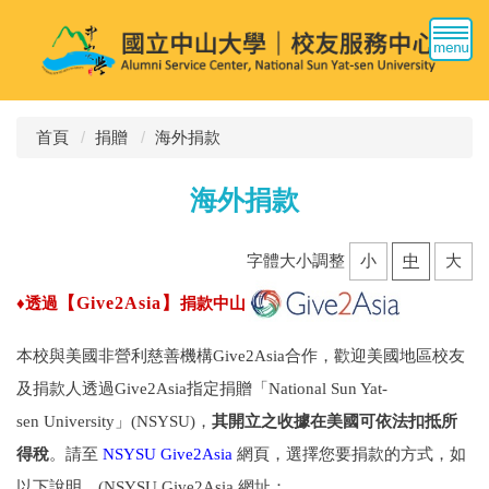
跳
到
主
要
內
容
首頁
捐贈
海外捐款
區
海外捐款
字體大小調整
小
中
大
【Give2Asia】
♦
透過
捐款中山
本校與美國非營利慈善機構Give2Asia合作，歡迎美國地區校友
及捐款人透過Give2Asia指定捐贈「National Sun Yat-
sen University」(NSYSU)，
其開立之收據在美國可依法扣抵所
得稅
。請至
NSYSU Give2Asia
網頁
，選擇您要捐款的方式，如
以下說明。(
NSYSU Give2Asia 網址：