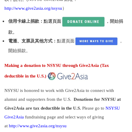
http://www.give2asia.org/nsysu
）
信用卡線上捐款：
點選頁面
，開始捐
款。
電滙、支票及其他方式：
點選頁面
，
開始捐款。
Making a donation to NSYSU through Give2Asia (
Tax
deductible in the U.S.)
NSYSU is honored to work with Give2Asia to connect with
alumni and supporters from the U.S.
Donations for NSYSU at
Give2Asia are tax deductible in the U.S.
Please g
o to
NSYSU
Give2Asia
fundraising page and select ways of giving
at
http://www.give2asia.org/nsysu