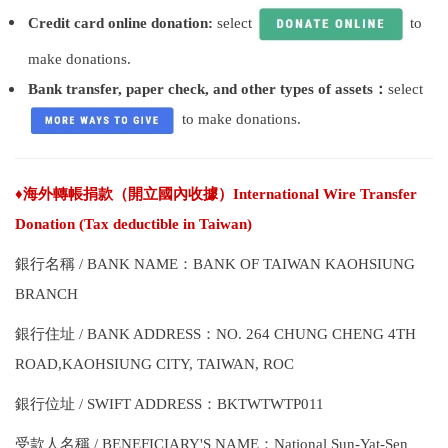
Credit card online donation:
select
to
make donations.
Bank transfer, paper check, and other types of assets：
select
to make donations.
♦海外轉帳捐款（開立國內收據）International Wire Transfer
Donation (Tax deductible in Taiwan)
銀行名稱 / BANK NAME：BANK OF TAIWAN KAOHSIUNG
BRANCH
銀行住址 / BANK ADDRESS：NO. 264 CHUNG CHENG 4TH
ROAD,KAOHSIUNG CITY, TAIWAN, ROC
銀行位址 / SWIFT ADDRESS：BKTWTWTP011
受款人名稱 / BENEFICIARY'S NAME：National Sun-Yat-Sen