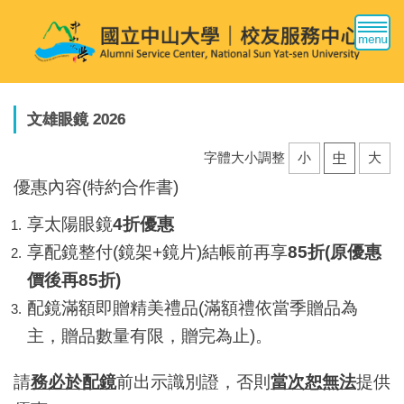
跳
到
主
要
內
容
文雄眼鏡 2026
區
字體大小調整
小
中
大
優惠內容(
特約合作書
)
享太陽眼鏡
4折優惠
享配鏡整付(鏡架+鏡片)結帳前再享
85折(原優惠
價後再85折)
配鏡滿額即贈精美禮品(滿額禮依當季贈品為
主，贈品數量有限，贈完為止)。
請
務必於配鏡
前出示識別證，否則
當次恕無法
提供