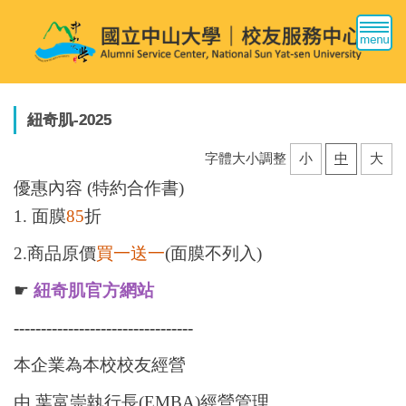
跳
到
主
要
內
容
紐奇肌-2025
區
字體大小調整
小
中
大
優惠內容 (
特約合作書
)
1. 面膜
85
折
2.商品原價
買一送一
(面膜不列入)
☛
紐奇肌官方網站
---------------------------------
本企業為本校校友經營
由 葉富崇執行長(EMBA)經營管理