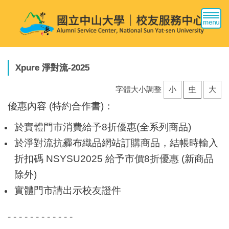
跳
到
主
要
內
容
Xpure 淨對流-2025
區
字體大小調整
小
中
大
優惠內容 (
特約合作書
)：
於實體門市消費給予8折優惠(全系列商品)
於淨對流抗霾布織品網站訂購商品，結帳時輸入
折扣碼 NSYSU2025 給予市價8折優惠 (新商品
除外)
實體門市請出示校友證件
- - - - - - - - - - - -