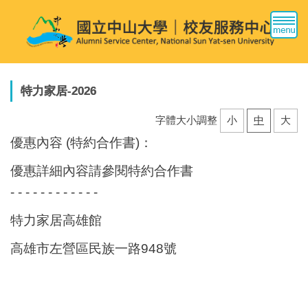
跳
到
主
要
內
容
特力家居-2026
區
字體大小調整
小
中
大
優惠內容 (
特約合作書
)：
優惠詳細內容請參閱特約合作書
- - - - - - - - - - - -
特力家居高雄館
高雄市左營區民族一路948號