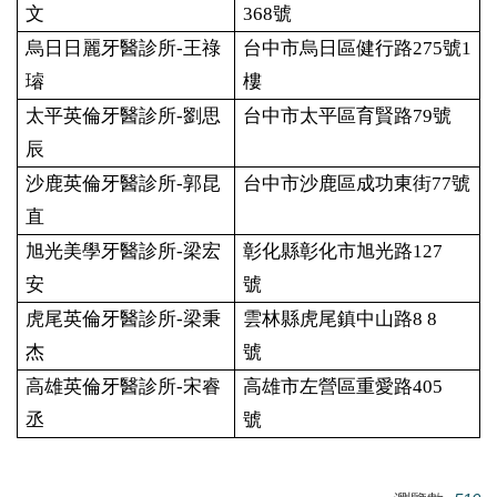
文
368號
烏日日麗牙醫診所-王祿
台中市烏日區健行路275號1
璿
樓
太平英倫牙醫診所-劉思
台中市太平區育賢路79號
辰
沙鹿英倫牙醫診所-郭昆
台中市沙鹿區成功東街77號
直
旭光美學牙醫診所-梁宏
彰化縣彰化市旭光路127
安
號
虎尾英倫牙醫診所-梁秉
雲林縣虎尾鎮中山路8 8
杰
號
高雄英倫牙醫診所-宋睿
高雄市左營區重愛路405
丞
號