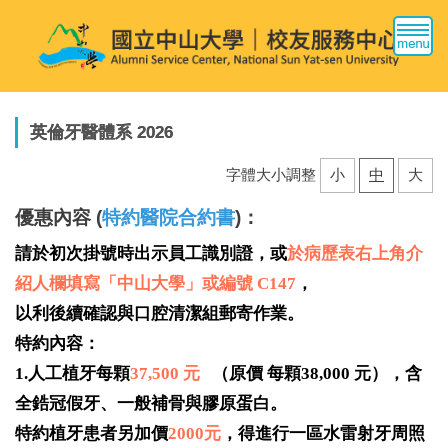
跳
到
主
要
內
容
英倫牙醫體系 2026
區
字體大小調整
小
中
大
優惠內容 (
特約醫院合約書
)：
請於初次掛號時出示員工識別證，
或
於病歷表右上角介
紹人欄填寫
「中山大學」或編號
C147
，
以利後續確認與口腔清潔組郵寄作業。
特約內容：
1.
人工植牙每顆
37,500
元
（原價
每顆
38,000
元），含
全鋯冠假牙、一般補骨與膠原蛋白。
特約植牙患者另加價
2000
元
，得進行一區水雷射牙周照