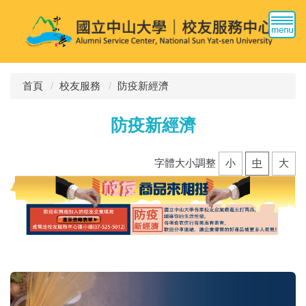
跳
到
主
要
內
容
首頁
校友服務
防疫新經濟
區
防疫新經濟
字體大小調整
小
中
大