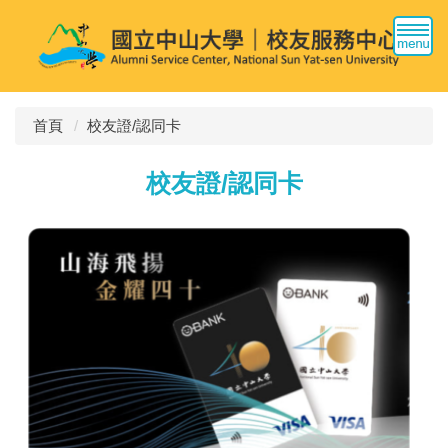
跳
到
主
要
內
容
首頁
校友證/認同卡
區
校友證/認同卡