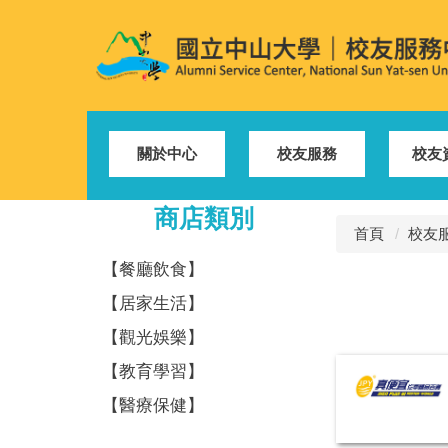
跳
到
主
要
內
容
區
關於中心
校友服務
校友
商店類別
首頁
校友
【餐廳飲食】
【居家生活】
【觀光娛樂】
【教育學習】
【醫療保健】